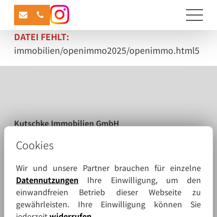
DATEI FEHLT:
immobilien/openimmo2025/openimmo.html5
Kutschke Immobilien GmbH
Tuchmacherstraße 7
Cookies
02625 Bautzen
Wir und unsere Partner brauchen für einzelne
Datennutzungen
Ihre Einwilligung, um den
Mobil:
0174 1651534
einwandfreien Betrieb dieser Webseite zu
Telefon:
03591 2777999
gewährleisten. Ihre Einwilligung können Sie
Telefax:
03591 2779940
jederzeit
widerrufen
.