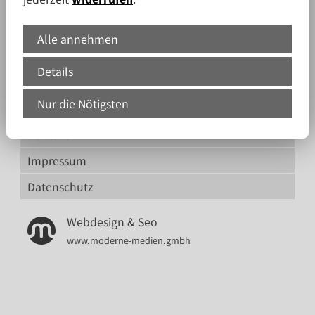
E-Mail:
kontakt@kutschke-immobilien.de
Alle annehmen
Details
Nur die Nötigsten
Kontakt
Impressum
Datenschutz
Webdesign & Seo
www.moderne-medien.gmbh