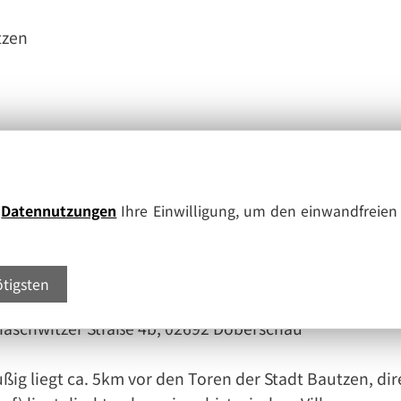
tzen
., Glasfaserkabel)
e
Datennutzungen
Ihre Einwilligung, um den einwandfreien 
ngen 725 m² bis 1.187 m² verfügbar ****
ötigsten
naschwitzer Straße 4b, 02692 Doberschau
ßig liegt ca. 5km vor den Toren der Stadt Bautzen, di