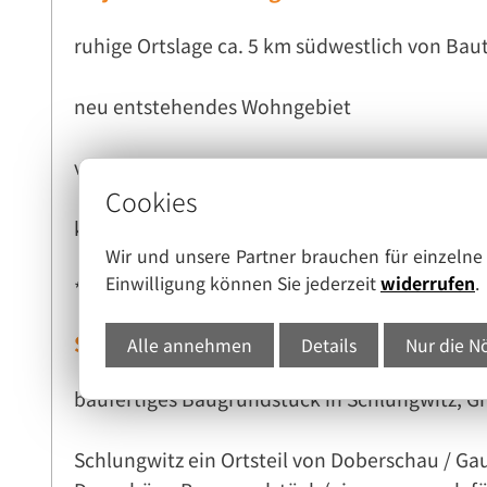
ruhige Ortslage ca. 5 km südwestlich von Bau
neu entstehendes Wohngebiet
voll erschlossen (Erdgas, Wasser, Abwasser, Elt
Cookies
keine Bauträgerbindung!!
Wir und unsere Partner brauchen für einzeln
Einwilligung können Sie jederzeit
widerrufen
.
**** weitere Grundstücke in den Größenordnu
Sonstige Angaben
Alle annehmen
Details
Nur die N
baufertiges Baugrundstück in Schlungwitz, G
Schlungwitz ein Ortsteil von Doberschau / Gau