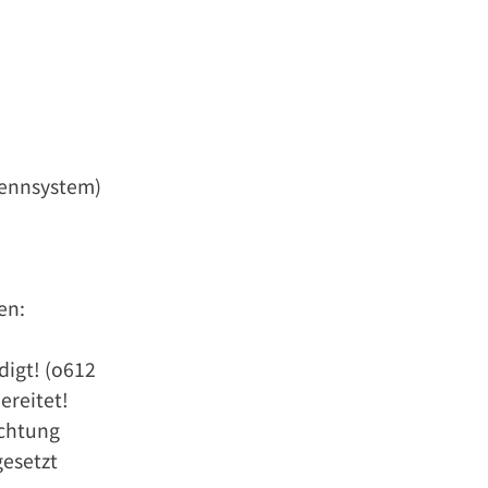
rennsystem)
en:
igt! (o612
reitet!
ichtung
gesetzt